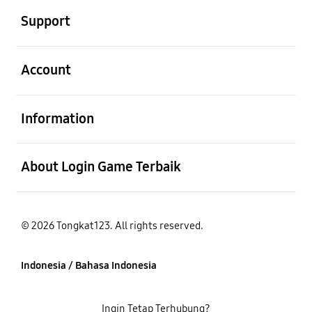
Support
Buka
Account
Buka
Information
Buka
About Login Game Terbaik
© 2026 Tongkat123. All rights reserved.
Indonesia / Bahasa Indonesia
Ingin Tetap Terhubung?