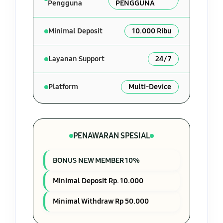
Pengguna
PENGGUNA
Minimal Deposit
10.000 Ribu
Layanan Support
24/7
Platform
Multi-Device
PENAWARAN SPESIAL
BONUS NEW MEMBER 10%
Minimal Deposit Rp. 10.000
Minimal Withdraw Rp 50.000