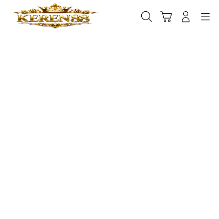
Skip
to
Cari
Troli
Login
Navigation
content