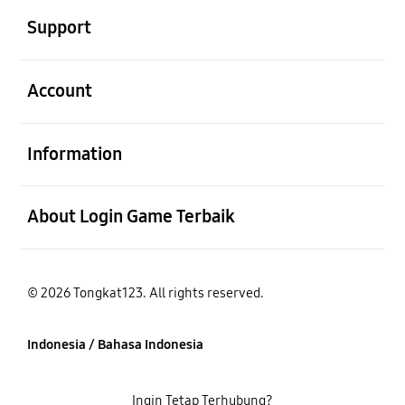
Support
Buka
Account
Buka
Information
Buka
About Login Game Terbaik
© 2026 Tongkat123. All rights reserved.
Indonesia / Bahasa Indonesia
Ingin Tetap Terhubung?