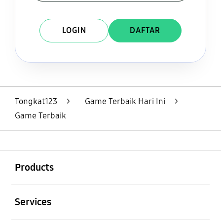
LOGIN
DAFTAR
Layer Popup Close
Tongkat123
>
Game Terbaik Hari Ini
>
Game Terbaik
Buka
Footer Navigation
Products
Buka
Services
Buka