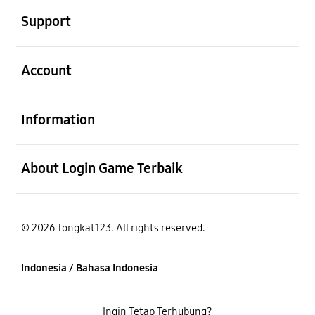
Support
Buka
Account
Buka
Information
Buka
About Login Game Terbaik
© 2026 Tongkat123. All rights reserved.
Indonesia / Bahasa Indonesia
Ingin Tetap Terhubung?