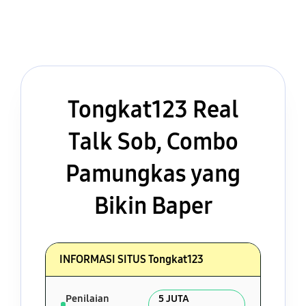
Tongkat123 Real
Talk Sob, Combo
Pamungkas yang
Bikin Baper
INFORMASI SITUS Tongkat123
Penilaian
5 JUTA