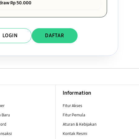
draw Rp 50.000
LOGIN
DAFTAR
Information
ber
Fitur Akses
n Baru
Fitur Pemula
ord
Aturan & Kebijakan
ansaksi
Kontak Resmi