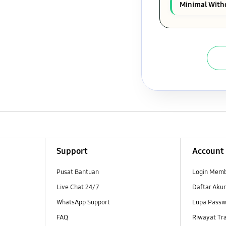
Minimal With
Support
Account
Pusat Bantuan
Login Mem
Live Chat 24/7
Daftar Aku
WhatsApp Support
Lupa Passw
FAQ
Riwayat Tr