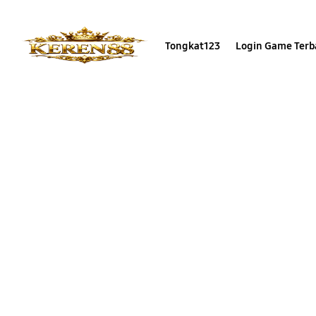
Skip
to
content
Tongkat123
Login Game Terb