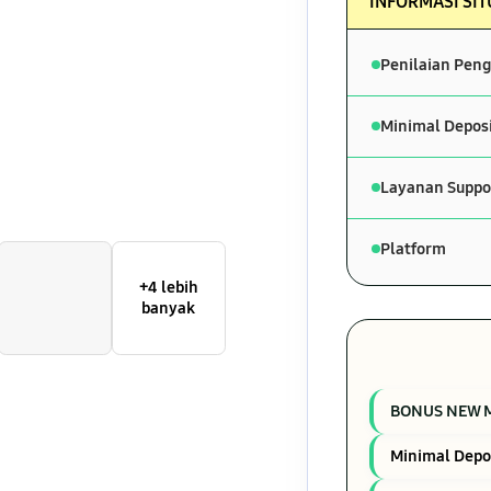
INFORMASI SIT
Penilaian Pen
Minimal Depos
Layanan Suppo
Platform
+4 lebih
banyak
BONUS NEW 
Minimal Depos