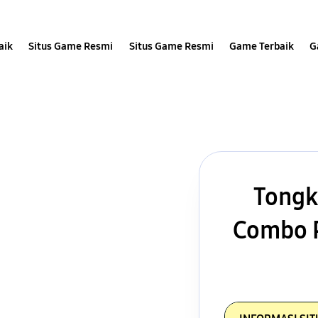
aik
Situs Game Resmi
Situs Game Resmi
Game Terbaik
G
Tongk
Combo 