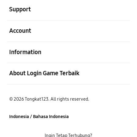
Support
Buka
Account
Buka
Information
Buka
About Login Game Terbaik
© 2026 Tongkat123. All rights reserved.
Indonesia / Bahasa Indonesia
Ingin Tetap Terhubung?