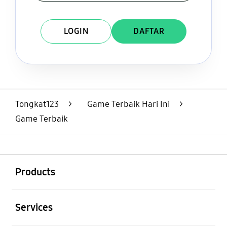
LOGIN
DAFTAR
Layer Popup Close
Tongkat123
>
Game Terbaik Hari Ini
>
Game Terbaik
Buka
Footer Navigation
Products
Buka
Services
Buka