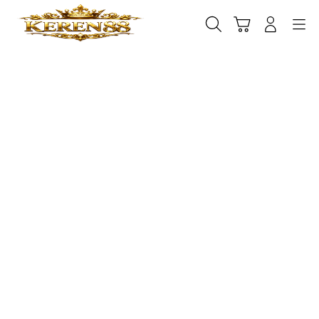
Skip
to
Cari
Troli
Login
Navigation
content