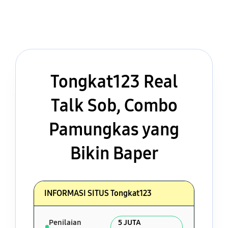
Tongkat123 Real
Talk Sob, Combo
Pamungkas yang
Bikin Baper
INFORMASI SITUS Tongkat123
Penilaian
5 JUTA