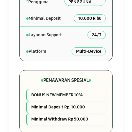
Pengguna
PENGGUNA
Minimal Deposit
10.000 Ribu
Layanan Support
24/7
Platform
Multi-Device
PENAWARAN SPESIAL
BONUS NEW MEMBER 10%
Minimal Deposit Rp. 10.000
Minimal Withdraw Rp 50.000