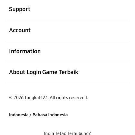
Support
Buka
Account
Buka
Information
Buka
About Login Game Terbaik
© 2026 Tongkat123. All rights reserved.
Indonesia / Bahasa Indonesia
Ingin Tetap Terhubung?